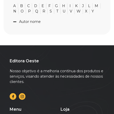
A
B
C
D
E
F
G
H
I
K
J
L
M
N
O
P
Q
R
S
T
U
V
W
X
Y
Autor nome
Editora Oeste
Nosso objetivo é a melhoria contínua dos produtos e
serviços, visando atender às necessidades de nossos
clientes.
Menu
Loja