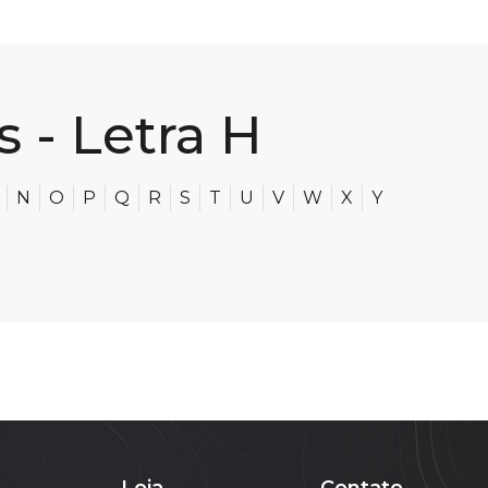
 - Letra H
N
O
P
Q
R
S
T
U
V
W
X
Y