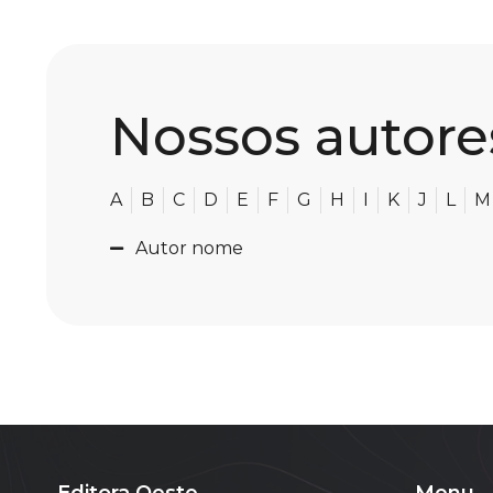
Nossos autores
A
B
C
D
E
F
G
H
I
K
J
L
M
Autor nome