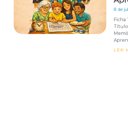
Apre
8 de ju
Ficha
Título
Memóri
Aprend
LER 