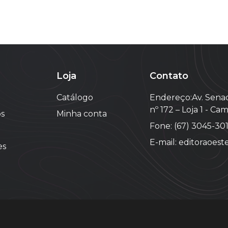
Loja
Contato
Catálogo
Endereço:Av. Senad
nº 172 – Loja 1 - C
s
Minha conta
Fone: (67) 3045-30
E-mail: editoraoes
es