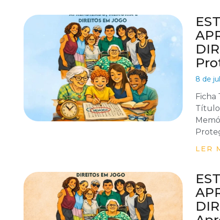
EST
AP
DIR
Pro
8 de ju
Ficha
Título
Memór
Proteg
LER 
EST
AP
DIR