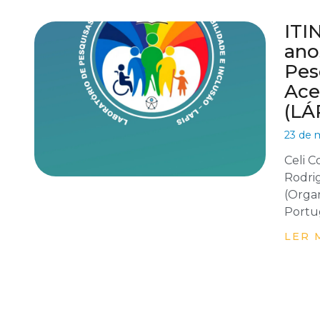
ITI
ano
Pes
Ace
(LÁ
23 de 
Celi C
Rodrig
(Organi
Portu
LER 