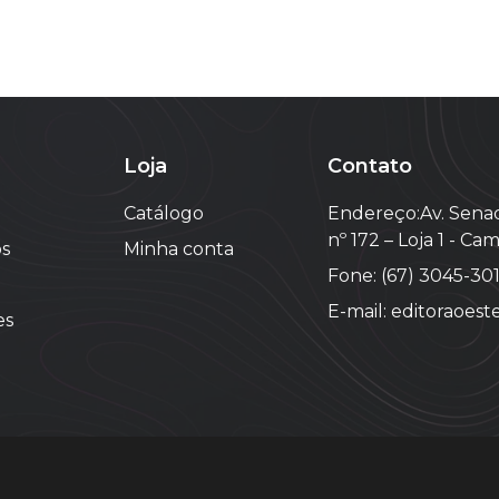
Loja
Contato
Catálogo
Endereço:Av. Senad
nº 172 – Loja 1 - C
s
Minha conta
Fone: (67) 3045-30
E-mail: editoraoes
es