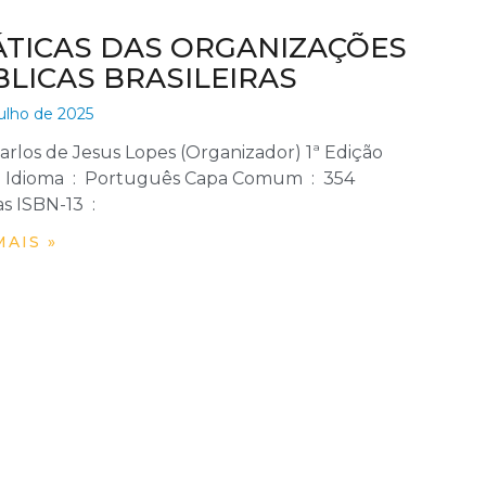
ÁTICAS DAS ORGANIZAÇÕES
LICAS BRASILEIRAS
ulho de 2025
arlos de Jesus Lopes (Organizador) 1ª Edição
rtuguês Capa Comum ‏ : ‎ 354
páginas ISBN-13 ‏ : ‎
MAIS »