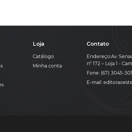
Loja
Contato
Catálogo
Endereço:Av. Senad
nº 172 – Loja 1 - C
s
Minha conta
Fone: (67) 3045-30
E-mail: editoraoes
es