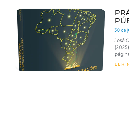
PR
PÚB
30 de j
José C
(2025) Idioma ‏ : ‎ Po
LER 